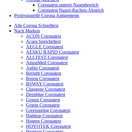
Coronatest unterer Nasenbereich
Coronatest Nasen-Rachen-Abstrich
Professionelle Corona Antigentests
Alle Corona Schnelltest
Nach Marken
ACON Coronatest
Acura Speicheltest
AEGLE Coronatest
AESKU RAPID Coronatest
ALLTEST Coronatest
AmonMed Coronatest
Anbio Coronatest
Beright Coronatest
Boson Coronatest
BSWAY Coronatest
Clungene Coronatest
Deepblue Coronatest
Genrui Coronatest
Getein Coronatest
Greenspring Coronatest
Hightop Coronatest
Hotgen Coronatest
HOYOTEK Coronatest
Hygisun Coronatest