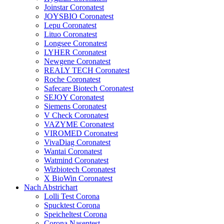
Joinstar Coronatest
JOYSBIO Coronatest
Lepu Coronatest
Lituo Coronatest
Longsee Coronatest
LYHER Coronatest
Newgene Coronatest
REALY TECH Coronatest
Roche Coronatest
Safecare Biotech Coronatest
SEJOY Coronatest
Siemens Coronatest
V Check Coronatest
VAZYME Coronatest
VIROMED Coronatest
VivaDiag Coronatest
Wantai Coronatest
Watmind Coronatest
Wizbiotech Coronatest
X BioWin Coronatest
Nach Abstrichart
Lolli Test Corona
Spucktest Corona
Speicheltest Corona
Corona Nasentest