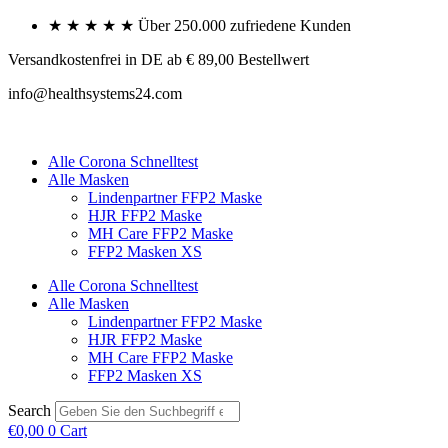
Skip
★ ★ ★ ★ ★ Über 250.000 zufriedene Kunden
to
content
Versandkostenfrei in DE ab € 89,00 Bestellwert
info@healthsystems24.com
Alle Corona Schnelltest
Alle Masken
Lindenpartner FFP2 Maske
HJR FFP2 Maske
MH Care FFP2 Maske
FFP2 Masken XS
Alle Corona Schnelltest
Alle Masken
Lindenpartner FFP2 Maske
HJR FFP2 Maske
MH Care FFP2 Maske
FFP2 Masken XS
Search
€
0,00
0
Cart