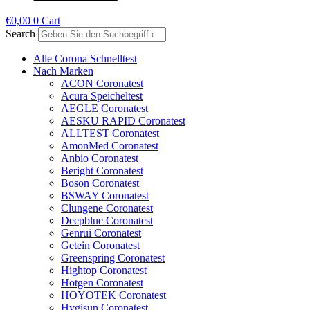
€
0,00
0
Cart
Search
Alle Corona Schnelltest
Nach Marken
ACON Coronatest
Acura Speicheltest
AEGLE Coronatest
AESKU RAPID Coronatest
ALLTEST Coronatest
AmonMed Coronatest
Anbio Coronatest
Beright Coronatest
Boson Coronatest
BSWAY Coronatest
Clungene Coronatest
Deepblue Coronatest
Genrui Coronatest
Getein Coronatest
Greenspring Coronatest
Hightop Coronatest
Hotgen Coronatest
HOYOTEK Coronatest
Hygisun Coronatest