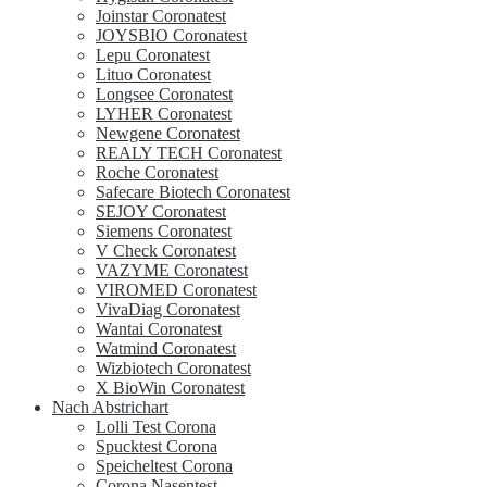
Joinstar Coronatest
JOYSBIO Coronatest
Lepu Coronatest
Lituo Coronatest
Longsee Coronatest
LYHER Coronatest
Newgene Coronatest
REALY TECH Coronatest
Roche Coronatest
Safecare Biotech Coronatest
SEJOY Coronatest
Siemens Coronatest
V Check Coronatest
VAZYME Coronatest
VIROMED Coronatest
VivaDiag Coronatest
Wantai Coronatest
Watmind Coronatest
Wizbiotech Coronatest
X BioWin Coronatest
Nach Abstrichart
Lolli Test Corona
Spucktest Corona
Speicheltest Corona
Corona Nasentest