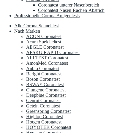
Coronatest unterer Nasenbereich
Coronatest Nasen-Rachen-Abstrich
Professionelle Corona Antigentests
Alle Corona Schnelltest
Nach Marken
ACON Coronatest
Acura Speicheltest
AEGLE Coronatest
AESKU RAPID Coronatest
ALLTEST Coronatest
AmonMed Coronatest
Anbio Coronatest
Beright Coronatest
Boson Coronatest
BSWAY Coronatest
Clungene Coronatest
Deepblue Coronatest
Genrui Coronatest
Getein Coronatest
Greenspring Coronatest
Hightop Coronatest
Hotgen Coronatest
HOYOTEK Coronatest
Hygisun Coronatest