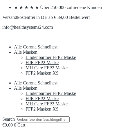
Skip
★ ★ ★ ★ ★ Über 250.000 zufriedene Kunden
to
content
Versandkostenfrei in DE ab € 89,00 Bestellwert
info@healthsystems24.com
Alle Corona Schnelltest
Alle Masken
Lindenpartner FFP2 Maske
HJR FFP2 Maske
MH Care FFP2 Maske
FFP2 Masken XS
Alle Corona Schnelltest
Alle Masken
Lindenpartner FFP2 Maske
HJR FFP2 Maske
MH Care FFP2 Maske
FFP2 Masken XS
Search
€
0,00
0
Cart