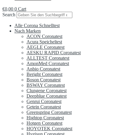
€
0,00
0
Cart
Search
Alle Corona Schnelltest
Nach Marken
ACON Coronatest
Acura Speicheltest
AEGLE Coronatest
AESKU RAPID Coronatest
ALLTEST Coronatest
AmonMed Coronatest
Anbio Coronatest
Beright Coronatest
Boson Coronatest
BSWAY Coronatest
Clungene Coronatest
Deepblue Coronatest
Genrui Coronatest
Getein Coronatest
Greenspring Coronatest
Hightop Coronatest
Hotgen Coronatest
HOYOTEK Coronatest
Hygisun Coronatest