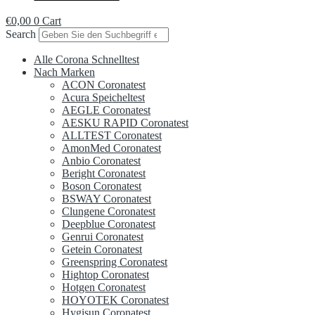
€
0,00
0
Cart
Search
Alle Corona Schnelltest
Nach Marken
ACON Coronatest
Acura Speicheltest
AEGLE Coronatest
AESKU RAPID Coronatest
ALLTEST Coronatest
AmonMed Coronatest
Anbio Coronatest
Beright Coronatest
Boson Coronatest
BSWAY Coronatest
Clungene Coronatest
Deepblue Coronatest
Genrui Coronatest
Getein Coronatest
Greenspring Coronatest
Hightop Coronatest
Hotgen Coronatest
HOYOTEK Coronatest
Hygisun Coronatest