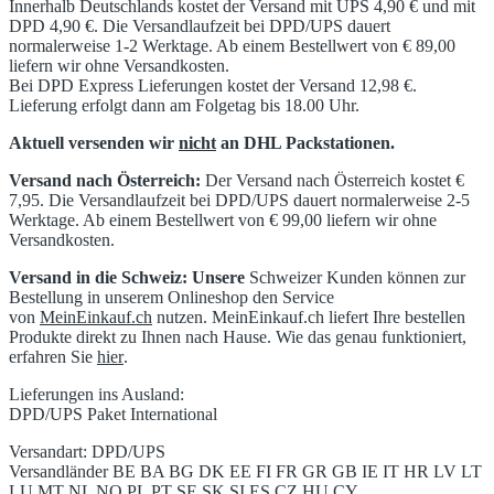
Innerhalb Deutschlands kostet der Versand mit UPS 4,90 € und mit
DPD 4,90 €. Die Versandlaufzeit bei DPD/UPS dauert
normalerweise 1-2 Werktage. Ab einem Bestellwert von € 89,00
liefern wir ohne Versandkosten.
Bei DPD Express Lieferungen kostet der Versand 12,98 €.
Lieferung erfolgt dann am Folgetag bis 18.00 Uhr.
Aktuell versenden wir
nicht
an DHL Packstationen.
Versand nach Österreich:
Der Versand nach Österreich kostet €
7,95. Die Versandlaufzeit bei DPD/UPS dauert normalerweise 2-5
Werktage. Ab einem Bestellwert von € 99,00 liefern wir ohne
Versandkosten.
Versand in die Schweiz: Unsere
Schweizer Kunden können zur
Bestellung in unserem Onlineshop den Service
von
MeinEinkauf.ch
nutzen. MeinEinkauf.ch liefert Ihre bestellen
Produkte direkt zu Ihnen nach Hause. Wie das genau funktioniert,
erfahren Sie
hier
.
Lieferungen ins Ausland:
DPD/UPS Paket International
Versandart: DPD/UPS
Versandländer BE BA BG DK EE FI FR GR GB IE IT HR LV LT
LU MT NL NO PL PT SE SK SI ES CZ HU CY