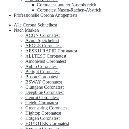
Coronatest unterer Nasenbereich
Coronatest Nasen-Rachen-Abstrich
Professionelle Corona Antigentests
Alle Corona Schnelltest
Nach Marken
ACON Coronatest
Acura Speicheltest
AEGLE Coronatest
AESKU RAPID Coronatest
ALLTEST Coronatest
AmonMed Coronatest
Anbio Coronatest
Beright Coronatest
Boson Coronatest
BSWAY Coronatest
Clungene Coronatest
Deepblue Coronatest
Genrui Coronatest
Getein Coronatest
Greenspring Coronatest
Hightop Coronatest
Hotgen Coronatest
HOYOTEK Coronatest
Hygisun Coronatest