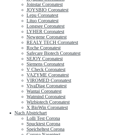
Joinstar Coronatest
JOYSBIO Coronatest
Lepu Coronatest
Lituo Coronatest
Longsee Coronatest
LYHER Coronatest
Newgene Coronatest
REALY TECH Coronatest
Roche Coronatest
Safecare Biotech Coronatest
SEJOY Coronatest
Siemens Coronatest
V Check Coronatest
VAZYME Coronatest
VIROMED Coronatest
VivaDiag Coronatest
Wantai Coronatest
Watmind Coronatest
Wizbiotech Coronatest
X BioWin Coronatest
Nach Abstrichart
Lolli Test Corona
Spucktest Corona
Speicheltest Corona
Corona Nasentest