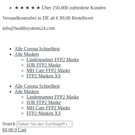
Skip
★ ★ ★ ★ ★ Über 250.000 zufriedene Kunden
to
content
Versandkostenfrei in DE ab € 89,00 Bestellwert
info@healthsystems24.com
Alle Corona Schnelltest
Alle Masken
Lindenpartner FFP2 Maske
HJR FFP2 Maske
MH Care FFP2 Maske
FFP2 Masken XS
Alle Corona Schnelltest
Alle Masken
Lindenpartner FFP2 Maske
HJR FFP2 Maske
MH Care FFP2 Maske
FFP2 Masken XS
Search
€
0,00
0
Cart