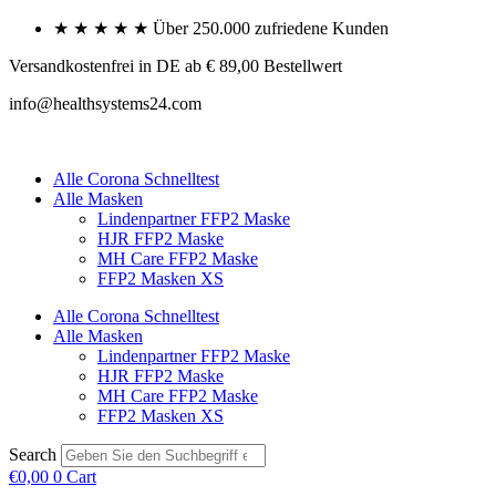
Skip
★ ★ ★ ★ ★ Über 250.000 zufriedene Kunden
to
content
Versandkostenfrei in DE ab € 89,00 Bestellwert
info@healthsystems24.com
Alle Corona Schnelltest
Alle Masken
Lindenpartner FFP2 Maske
HJR FFP2 Maske
MH Care FFP2 Maske
FFP2 Masken XS
Alle Corona Schnelltest
Alle Masken
Lindenpartner FFP2 Maske
HJR FFP2 Maske
MH Care FFP2 Maske
FFP2 Masken XS
Search
€
0,00
0
Cart