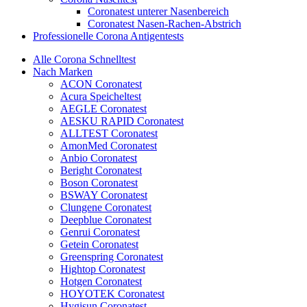
Coronatest unterer Nasenbereich
Coronatest Nasen-Rachen-Abstrich
Professionelle Corona Antigentests
Alle Corona Schnelltest
Nach Marken
ACON Coronatest
Acura Speicheltest
AEGLE Coronatest
AESKU RAPID Coronatest
ALLTEST Coronatest
AmonMed Coronatest
Anbio Coronatest
Beright Coronatest
Boson Coronatest
BSWAY Coronatest
Clungene Coronatest
Deepblue Coronatest
Genrui Coronatest
Getein Coronatest
Greenspring Coronatest
Hightop Coronatest
Hotgen Coronatest
HOYOTEK Coronatest
Hygisun Coronatest