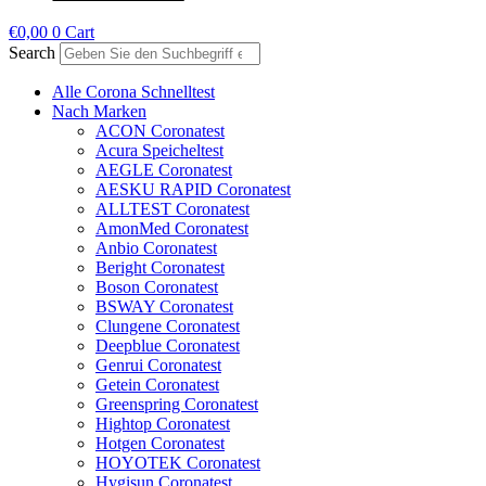
€
0,00
0
Cart
Search
Alle Corona Schnelltest
Nach Marken
ACON Coronatest
Acura Speicheltest
AEGLE Coronatest
AESKU RAPID Coronatest
ALLTEST Coronatest
AmonMed Coronatest
Anbio Coronatest
Beright Coronatest
Boson Coronatest
BSWAY Coronatest
Clungene Coronatest
Deepblue Coronatest
Genrui Coronatest
Getein Coronatest
Greenspring Coronatest
Hightop Coronatest
Hotgen Coronatest
HOYOTEK Coronatest
Hygisun Coronatest