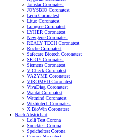
Joinstar Coronatest
JOYSBIO Coronatest
Lepu Coronatest
Lituo Coronatest
Longsee Coronatest
LYHER Coronatest
Newgene Coronatest
REALY TECH Coronatest
Roche Coronatest
Safecare Biotech Coronatest
SEJOY Coronatest
Siemens Coronatest
V Check Coronatest
VAZYME Coronatest
VIROMED Coronatest
VivaDiag Coronatest
Wantai Coronatest
Watmind Coronatest
Wizbiotech Coronatest
X BioWin Coronatest
Nach Abstrichart
Lolli Test Corona
Spucktest Corona
Speicheltest Corona
Corona Nasentest