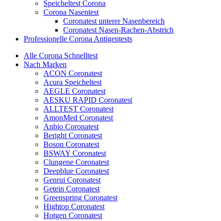
Speicheltest Corona
Corona Nasentest
Coronatest unterer Nasenbereich
Coronatest Nasen-Rachen-Abstrich
Professionelle Corona Antigentests
Alle Corona Schnelltest
Nach Marken
ACON Coronatest
Acura Speicheltest
AEGLE Coronatest
AESKU RAPID Coronatest
ALLTEST Coronatest
AmonMed Coronatest
Anbio Coronatest
Beright Coronatest
Boson Coronatest
BSWAY Coronatest
Clungene Coronatest
Deepblue Coronatest
Genrui Coronatest
Getein Coronatest
Greenspring Coronatest
Hightop Coronatest
Hotgen Coronatest