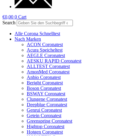
€
0,00
0
Cart
Search
Alle Corona Schnelltest
Nach Marken
ACON Coronatest
Acura Speicheltest
AEGLE Coronatest
AESKU RAPID Coronatest
ALLTEST Coronatest
AmonMed Coronatest
Anbio Coronatest
Beright Coronatest
Boson Coronatest
BSWAY Coronatest
Clungene Coronatest
Deepblue Coronatest
Genrui Coronatest
Getein Coronatest
Greenspring Coronatest
Hightop Coronatest
Hotgen Coronatest