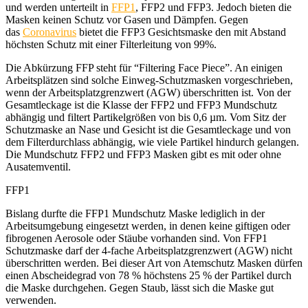
und werden unterteilt in
FFP1
, FFP2 und FFP3. Jedoch bieten die
Masken keinen Schutz vor Gasen und Dämpfen. Gegen
das
Coronavirus
bietet die FFP3 Gesichtsmaske den mit Abstand
höchsten Schutz mit einer Filterleitung von 99%.
Die Abkürzung FFP steht für “Filtering Face Piece”. An einigen
Arbeitsplätzen sind solche Einweg-Schutzmasken vorgeschrieben,
wenn der Arbeitsplatzgrenzwert (AGW) überschritten ist. Von der
Gesamtleckage ist die Klasse der FFP2 und FFP3 Mundschutz
abhängig und filtert Partikelgrößen von bis 0,6 µm. Vom Sitz der
Schutzmaske an Nase und Gesicht ist die Gesamtleckage und von
dem Filterdurchlass abhängig, wie viele Partikel hindurch gelangen.
Die Mundschutz FFP2 und FFP3 Masken gibt es mit oder ohne
Ausatemventil.
FFP1
Bislang durfte die FFP1 Mundschutz Maske lediglich in der
Arbeitsumgebung eingesetzt werden, in denen keine giftigen oder
fibrogenen Aerosole oder Stäube vorhanden sind. Von FFP1
Schutzmaske darf der 4-fache Arbeitsplatzgrenzwert (AGW) nicht
überschritten werden. Bei dieser Art von Atemschutz Masken dürfen
einen Abscheidegrad von 78 % höchstens 25 % der Partikel durch
die Maske durchgehen. Gegen Staub, lässt sich die Maske gut
verwenden.