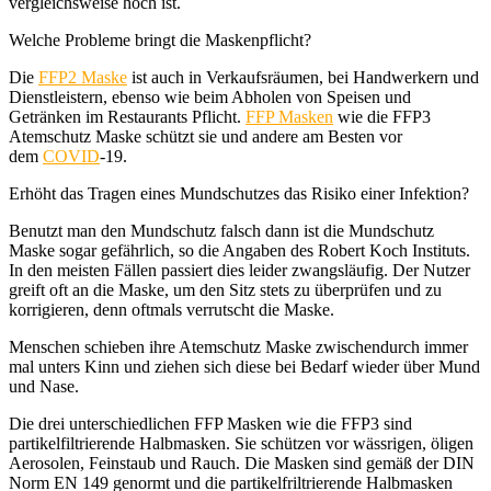
vergleichsweise hoch ist.
Welche Probleme bringt die Maskenpflicht?
Die
FFP2 Maske
ist auch in Verkaufsräumen, bei Handwerkern und
Dienstleistern, ebenso wie beim Abholen von Speisen und
Getränken im Restaurants Pflicht.
FFP Masken
wie die FFP3
Atemschutz Maske schützt sie und andere am Besten vor
dem
COVID
-19.
Erhöht das Tragen eines Mundschutzes das Risiko einer Infektion?
Benutzt man den Mundschutz falsch dann ist die Mundschutz
Maske sogar gefährlich, so die Angaben des Robert Koch Instituts.
In den meisten Fällen passiert dies leider zwangsläufig. Der Nutzer
greift oft an die Maske, um den Sitz stets zu überprüfen und zu
korrigieren, denn oftmals verrutscht die Maske.
Menschen schieben ihre Atemschutz Maske zwischendurch immer
mal unters Kinn und ziehen sich diese bei Bedarf wieder über Mund
und Nase.
Die drei unterschiedlichen FFP Masken wie die FFP3 sind
partikelfiltrierende Halbmasken. Sie schützen vor wässrigen, öligen
Aerosolen, Feinstaub und Rauch. Die Masken sind gemäß der DIN
Norm EN 149 genormt und die partikelfriltrierende Halbmasken