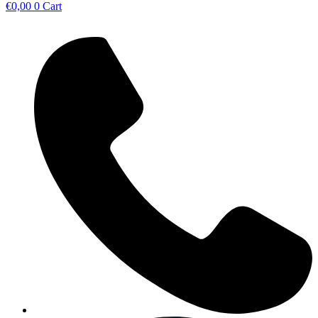
€
0,00
0
Cart