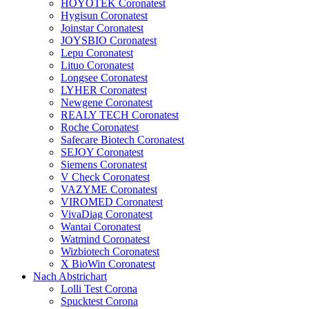
HOYOTEK Coronatest
Hygisun Coronatest
Joinstar Coronatest
JOYSBIO Coronatest
Lepu Coronatest
Lituo Coronatest
Longsee Coronatest
LYHER Coronatest
Newgene Coronatest
REALY TECH Coronatest
Roche Coronatest
Safecare Biotech Coronatest
SEJOY Coronatest
Siemens Coronatest
V Check Coronatest
VAZYME Coronatest
VIROMED Coronatest
VivaDiag Coronatest
Wantai Coronatest
Watmind Coronatest
Wizbiotech Coronatest
X BioWin Coronatest
Nach Abstrichart
Lolli Test Corona
Spucktest Corona