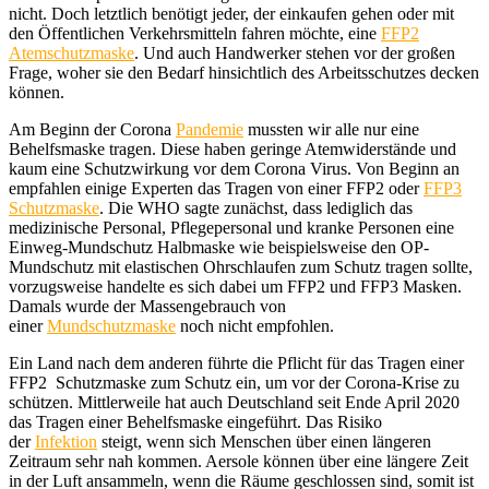
nicht. Doch letztlich benötigt jeder, der einkaufen gehen oder mit
den Öffentlichen Verkehrsmitteln fahren möchte, eine
FFP2
Atemschutzmaske
. Und auch Handwerker stehen vor der großen
Frage, woher sie den Bedarf hinsichtlich des Arbeitsschutzes decken
können.
Am Beginn der Corona
Pandemie
mussten wir alle nur eine
Behelfsmaske tragen. Diese haben geringe Atemwiderstände und
kaum eine Schutzwirkung vor dem Corona Virus. Von Beginn an
empfahlen einige Experten das Tragen von einer FFP2 oder
FFP3
Schutzmaske
. Die WHO sagte zunächst, dass lediglich das
medizinische Personal, Pflegepersonal und kranke Personen eine
Einweg-Mundschutz Halbmaske wie beispielsweise den OP-
Mundschutz mit elastischen Ohrschlaufen zum Schutz tragen sollte,
vorzugsweise handelte es sich dabei um FFP2 und FFP3 Masken.
Damals wurde der Massengebrauch von
einer
Mundschutzmaske
noch nicht empfohlen.
Ein Land nach dem anderen führte die Pflicht für das Tragen einer
FFP2 Schutzmaske zum Schutz ein, um vor der Corona-Krise zu
schützen. Mittlerweile hat auch Deutschland seit Ende April 2020
das Tragen einer Behelfsmaske eingeführt. Das Risiko
der
Infektion
steigt, wenn sich Menschen über einen längeren
Zeitraum sehr nah kommen. Aersole können über eine längere Zeit
in der Luft ansammeln, wenn die Räume geschlossen sind, somit ist