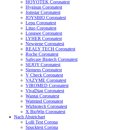
HOYOTEK Coronatest
Hygisun Coronatest
Joinstar Coronatest
JOYSBIO Coronatest
Lepu Coronatest
Lituo Coronatest
Longsee Coronatest
LYHER Coronatest
Newgene Coronatest
REALY TECH Coronatest
Roche Coronatest
Safecare Biotech Coronatest
SEJOY Coronatest
Siemens Coronatest
V Check Coronatest
VAZYME Coronatest
VIROMED Coronatest
VivaDiag Coronatest
Wantai Coronatest
Watmind Coronatest
Wizbiotech Coronatest
X BioWin Coronatest
Nach Abstrichart
Lolli Test Corona
Spucktest Corona